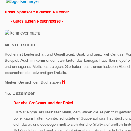
Unser Sponsor für diesen Kalender
- Gutes aus/in Neuenheerse -
MEISTERKÖCHE
Kochen ist Leidenschaft und Geselligkeit, Spaß und ganz viel Genuss. V
Beispiel. Auch im kommenden Jahr bietet das Landgasthaus Ikenmeyer wied
und ein eigenes Motto festzulegen. Sie haben Lust, einen leckeren Abend
besprechen die notwendigen Details.
N
Merken Sie sich den Buchstaben
15. Dezember
Der alte Großvater und der Enkel
Es war einmal ein steinalter Mann, dem waren die Augen trüb geworde
Löffel kaum halten konnte, schüttete er Suppe auf das Tischtuch, 
sich davor, und deswegen mußte sich der alte Großvater endlich hint
Schüsselchen und noch dazu nicht einmal satt; da sah er betrübt na