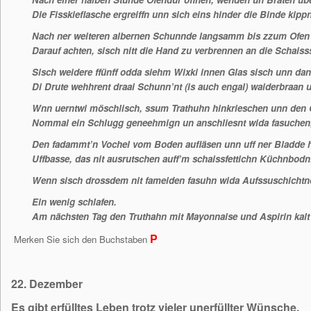
Die Fisskieflasche ergreiffn unn sich eins hinder die Binde kippn
Nach ner weiteren albernen Schunnde langsamm bis zzum Ofen 
Darauf achten, sisch nitt die Hand zu verbrennen an die Schaiss
Sisch weidere ffünff odda siehm Wixki innen Glas sisch unn da
Di Drute wehhrent draai Schunn’nt (is auch engal) waiderbraan u
Wnn uerntwi möschlisch, ssum Trathuhn hinkrieschen unn den 
Nommal ein Schlugg geneehmign un anschliesnt wida fasuchen, 
Den fadammt’n Vochel vom Boden aufläsen unn uff ner Bladde h
Uffbasse, das nit ausrutschen auff’m schaissfettichn Küchnbodn
Wenn sisch drossdem nit fameiden fasuhn wida Aufssuschichtno
Ein wenig schlafen.
Am nächsten Tag den Truthahn mit Mayonnaise und Aspirin kalt
P
Merken Sie sich den Buchstaben
22. Dezember
Es gibt erfülltes Leben trotz vieler unerfüllter Wünsche.