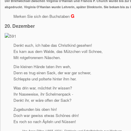
Der Briefwechsel zwischen Virginia O'Hanlan und Francis P. Church wurde bis zur E
abgedruckt. Virginia O'Hanlan wurde Lehrerin, später Direktorin. Sie bekam bis zu
G
Merken Sie sich den Buchstaben
20. Dezember
Denkt euch, ich habe das Christkind gesehen!
Es kam aus dem Walde, das Mützchen voll Schnee,
Mit rotgefrorenem Näschen.
Die kleinen Hände taten ihm weh,
Denn es trug einen Sack, der war gar schwer,
Schleppte und polterte hinter ihm her.
Was drin war, möchtet ihr wissen?
Ihr Naseweise, ihr Schelmenpack -
Denkt ihr, er wäre offen der Sack?
Zugebunden bis oben hin!
Doch war gewiss etwas Schönes drin!
Es roch so nach Äpfeln und Nüssen!
Von Anna Ritter (1865-1921). Dichterin und Schriftstellerin aus Marburg.