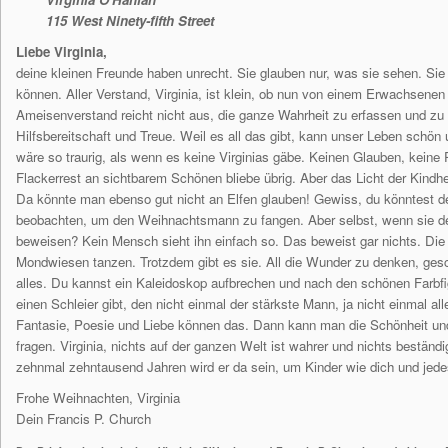
115 West Ninety-ﬁfth Street
Liebe Virginia,
deine kleinen Freunde haben unrecht. Sie glauben nur, was sie sehen. Sie
können. Aller Verstand, Virginia, ist klein, ob nun von einem Erwachsenen 
Ameisenverstand reicht nicht aus, die ganze Wahrheit zu erfassen und zu b
Hilfsbereitschaft und Treue. Weil es all das gibt, kann unser Leben schö
wäre so traurig, als wenn es keine Virginias gäbe. Keinen Glauben, keine 
Flackerrest an sichtbarem Schönen bliebe übrig. Aber das Licht der Kindh
Da könnte man ebenso gut nicht an Elfen glauben! Gewiss, du könntest d
beobachten, um den Weihnachtsmann zu fangen. Aber selbst, wenn sie 
beweisen? Kein
Mensch sieht ihn einfach so. Das beweist gar nichts. Die
Mondwiesen tanzen. Trotzdem gibt es sie. All die Wunder zu denken, ges
alles. Du kannst ein Kaleidoskop aufbrechen und nach den schönen Farbﬁ
einen Schleier gibt, den nicht einmal der stärkste Mann, ja nicht
einmal al
Fantasie, Poesie und Liebe können das. Dann kann man die Schönheit und 
fragen. Virginia, nichts auf der ganzen Welt ist wahrer und nichts bestän
zehnmal zehntausend Jahren wird er da sein, um Kinder wie dich und jedes
Frohe Weihnachten, Virginia
Dein Francis P. Church